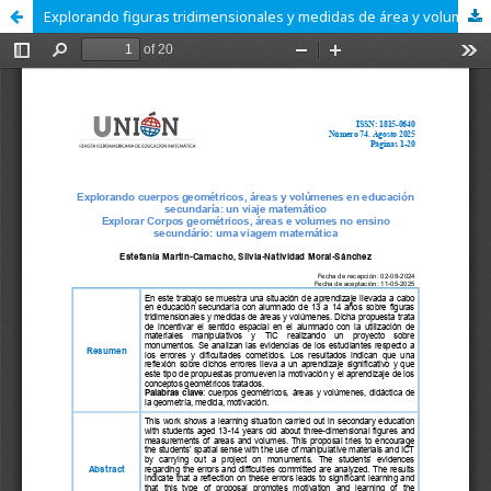
Explorando figuras tridimensionales y medidas de área y volumen en 2º E.S.O. a través de un viaje por los monumentos