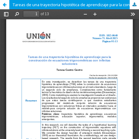
Tareas de una trayectoria hipotética de aprendizaje para la construcción de ecuaciones trigonométricas con infinitas soluciones