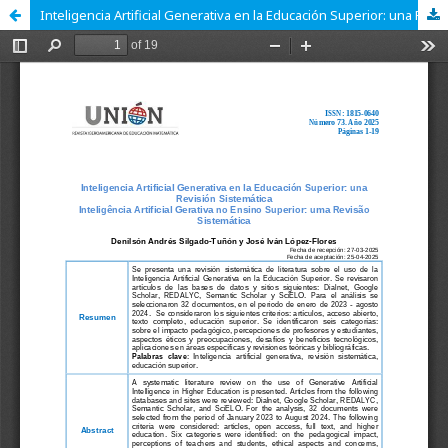
Inteligencia Artificial Generativa en la Educación Superior: una Revisión Sistemática