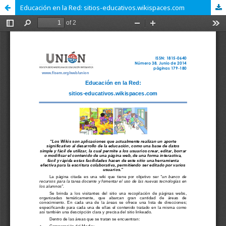
Educación en la Red: sitios-educativos.wikispaces.com