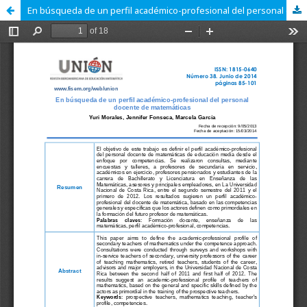
En búsqueda de un perfil académico-profesional del personal docente de matemáticas