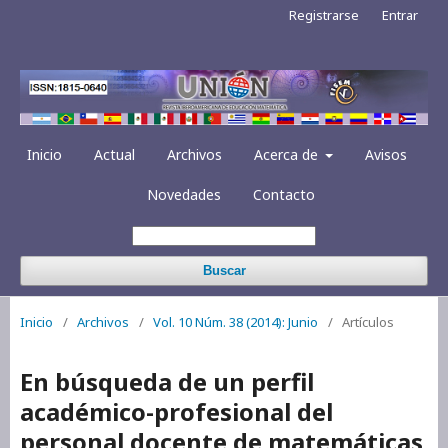
Registrarse
Entrar
Inicio
Actual
Archivos
Acerca de
Avisos
Novedades
Contacto
Buscar
Inicio
/
Archivos
/
Vol. 10 Núm. 38 (2014): Junio
/
Artículos
En búsqueda de un perfil
académico-profesional del
personal docente de matemáticas