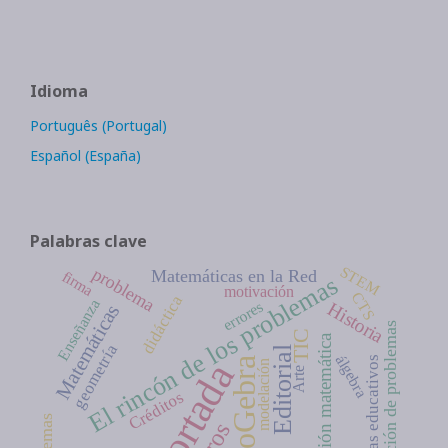
Idioma
Português (Portugal)
Español (España)
Palabras clave
STEM
problema
Matemáticas en la Red
firma
El rincón de los problemas
motivación
CTS
didáctica
Enseñanza
errores
Historia
Matemáticas
resolución de problemas
TIC
educación matemática
geometría
Editorial
álgebra
Sistemas educativos
GeoGebra
Portada
modelación
Arte
Créditos