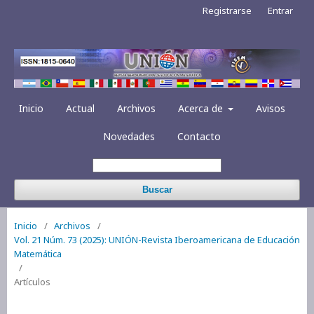
Registrarse
Entrar
Inicio
Actual
Archivos
Acerca de
Avisos
Novedades
Contacto
Buscar
Inicio
/
Archivos
/
Vol. 21 Núm. 73 (2025): UNIÓN-Revista Iberoamericana de Educación
Matemática
/
Artículos