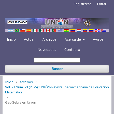
Registrarse
Entrar
Inicio
Actual
Archivos
Acerca de
Avisos
Novedades
Contacto
Buscar
Inicio
/
Archivos
/
Vol. 21 Núm. 73 (2025): UNIÓN-Revista Iberoamericana de Educación
Matemática
/
GeoGebra en Unión