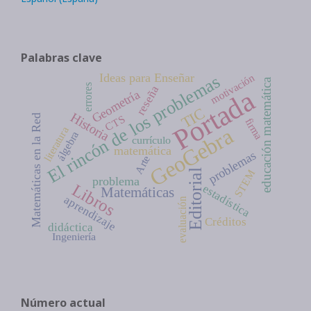
Palabras clave
Ideas para Enseñar
El rincón de los problemas
motivación
educación matemática
errores
reseña
Portada
Geometría
TIC
Historia
Matemáticas en la Red
CTS
firma
GeoGebra
literatura
álgebra
currículo
matemática
problemas
Arte
Editorial
STEM
problema
Libros
estadística
Matemáticas
aprendizaje
evaluación
Créditos
didáctica
Ingeniería
Número actual