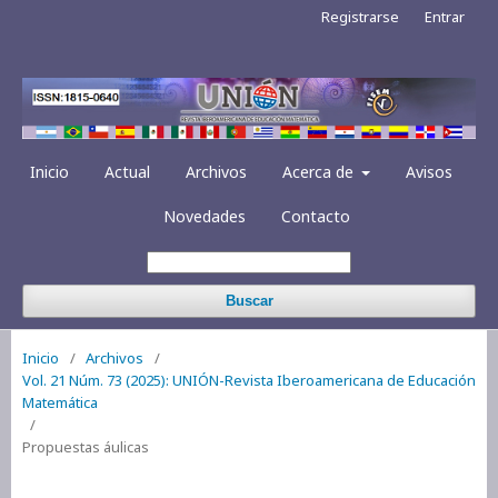
Registrarse
Entrar
Inicio
Actual
Archivos
Acerca de
Avisos
Novedades
Contacto
Buscar
Inicio
/
Archivos
/
Vol. 21 Núm. 73 (2025): UNIÓN-Revista Iberoamericana de Educación
Matemática
/
Propuestas áulicas