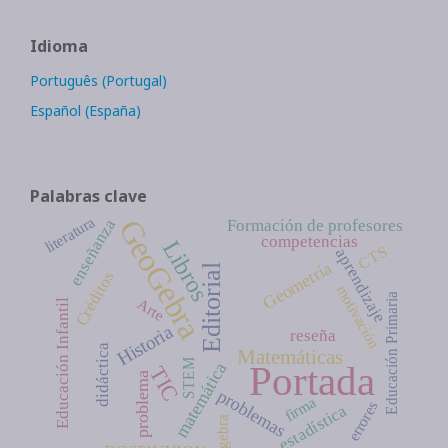
Idioma
Português (Portugal)
Español (España)
Palabras clave
GeoGebra
literatura
enseñanza
Formación de profesores
competencias
Libros
CTS
aprendizaje
Geometría
Editorial
Créditos
motivación
Educación Primaria
Arte
Educación Infantil
Historia
reseña
didáctica
Matemáticas
STEM
Portada
matemática
TIC
problema
problemas
firma
errores
estadística
álgebra