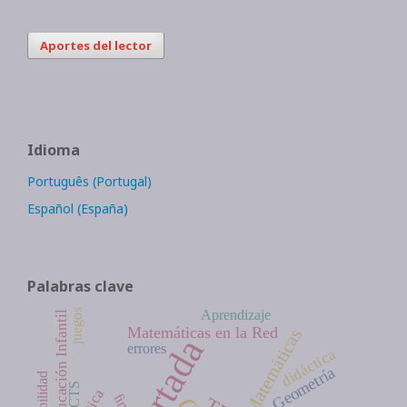
Aportes del lector
Idioma
Português (Portugal)
Español (España)
Palabras clave
Aprendizaje
juegos
Educación Infantil
Matemáticas en la Red
Matemáticas
Portada
errores
didáctica
Geometría
probabilidad
CTS