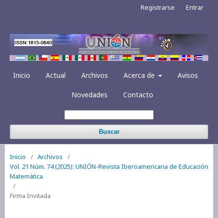
Registrarse
Entrar
Inicio
Actual
Archivos
Acerca de
Avisos
Novedades
Contacto
Buscar
Inicio
/
Archivos
/
Vol. 21 Núm. 74 (2025): UNIÓN-Revista Iberoamericana de Educación
Matemática
/
Firma Invitada