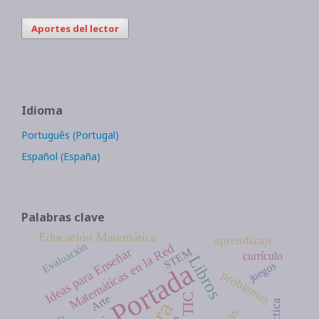
Aportes del lector
Idioma
Português (Portugal)
Español (España)
Palabras clave
Educación Matemática
aprendizaje
Evaluación
Matemáticas en la Red
Ideas para Enseñar
STEM
currículo
Libros
Portada
juegos
problemas
TIC
Arte