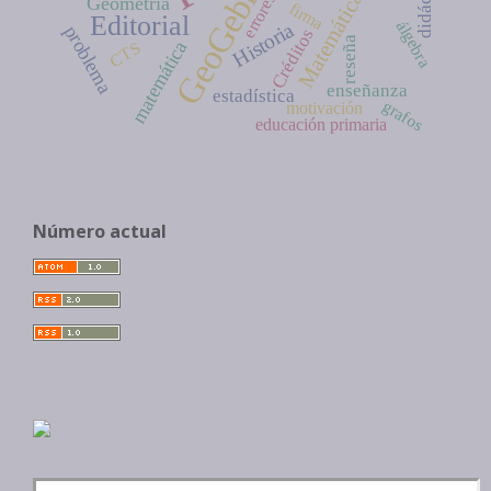
didáctica
GeoGebra
Matemáticas
errores
Geometría
firma
Editorial
álgebra
Historia
problema
Créditos
reseña
matemática
CTS
enseñanza
estadística
grafos
motivación
educación primaria
Número actual